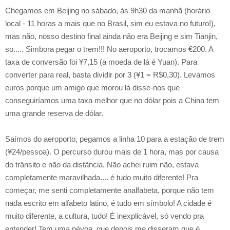
Chegamos em Beijing no sábado, às 9h30 da manhã (horário
local - 11 horas a mais que no Brasil, sim eu estava no futuro!),
mas não, nosso destino final ainda não era Beijing e sim Tianjin,
so..... Simbora pegar o trem!!! No aeroporto, trocamos €200. A
taxa de conversão foi ¥7,15 (a moeda de lá é Yuan). Para
converter para real, basta dividir por 3 (¥1 = R$0,30). Levamos
euros porque um amigo que morou lá disse-nos que
conseguiríamos uma taxa melhor que no dólar pois a China tem
uma grande reserva de dólar.
Saímos do aeroporto, pegamos a linha 10 para a estação de trem
(¥24/pessoa). O percurso durou mais de 1 hora, mas por causa
do trânsito e não da distância. Não achei ruim não, estava
completamente maravilhada.... é tudo muito diferente! Pra
começar, me senti completamente analfabeta, porque não tem
nada escrito em alfabeto latino, é tudo em símbolo! A cidade é
muito diferente, a cultura, tudo! É inexplicável, só vendo pra
entender! Tem uma névoa, que depois me disseram que é