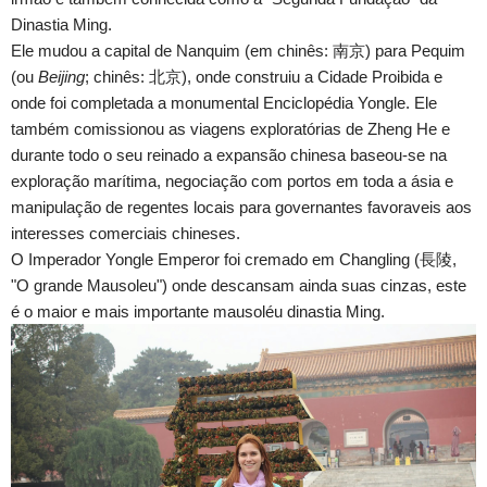
Dinastia Ming.
Ele mudou a capital de Nanquim (em chinês: 南京) para Pequim
(ou
Beijing
; chinês: 北京), onde construiu a Cidade Proibida e
onde foi completada a monumental Enciclopédia Yongle.
Ele
também comissionou as viagens exploratórias de
Zheng He
e
durante todo o seu reinado a expansão chinesa baseou-se na
exploração marítima, negociação com portos em toda a ásia e
manipulação de regentes locais para governantes favoraveis aos
interesses comerciais chineses.
O Imperador Yongle Emperor foi cremado em Changling (長陵,
"O grande Mausoleu") onde descansam ainda suas cinzas, este
é o maior e mais importante mausoléu dinastia Ming.