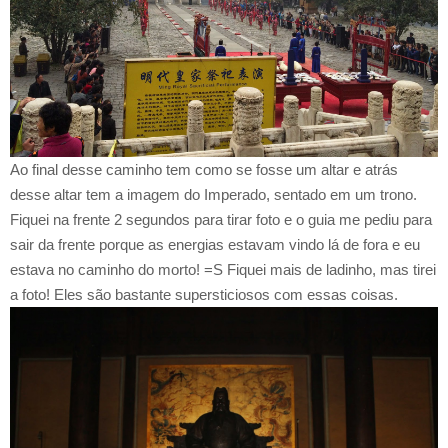
Ao final desse caminho tem como se fosse um altar e atrás
desse altar tem a imagem do Imperado, sentado em um trono.
Fiquei na frente 2 segundos para tirar foto e o guia me pediu para
sair da frente porque as energias estavam vindo lá de fora e eu
estava no caminho do morto! =S Fiquei mais de ladinho, mas tirei
a foto! Eles são bastante supersticiosos com essas coisas.