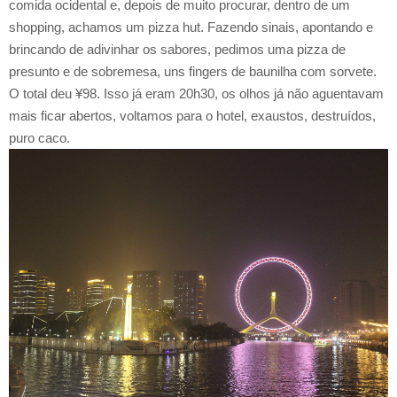
comida ocidental e, depois de muito procurar, dentro de um
shopping, achamos um pizza hut. Fazendo sinais, apontando e
brincando de adivinhar os sabores, pedimos uma pizza de
presunto e de sobremesa, uns fingers de baunilha com sorvete.
O total deu ¥98. Isso já eram 20h30, os olhos já não aguentavam
mais ficar abertos, voltamos para o hotel, exaustos, destruídos,
puro caco.