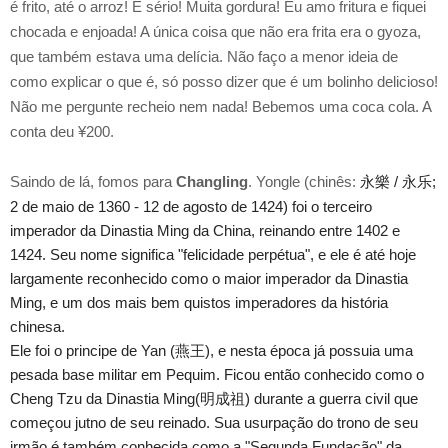
é frito, até o arroz! É sério! Muita gordura! Eu amo fritura e fiquei
chocada e enjoada! A única coisa que não era frita era o gyoza,
que também estava uma delícia. Não faço a menor ideia de
como explicar o que é, só posso dizer que é um bolinho delicioso!
Não me pergunte recheio nem nada! Bebemos uma coca cola. A
conta deu ¥200.
Saindo de lá, fomos para
Changling
. Yongle (chinês:
永樂 / 永乐;
2 de maio de 1360 - 12 de agosto de 1424) foi o terceiro
imperador da Dinastia Ming da China, reinando entre 1402 e
1424.
Seu nome significa "felicidade perpétua", e ele é até hoje
largamente reconhecido como o maior imperador da Dinastia
Ming, e um dos mais bem quistos imperadores da história
chinesa.
Ele foi o principe de Yan (燕王), e nesta época já possuia uma
pesada base militar em Pequim. Ficou então conhecido como o
Cheng Tzu da Dinastia Ming(明成祖) durante a guerra civil que
começou jutno de seu reinado. Sua usurpação do trono de seu
irmão é também conhecida como a "Segunda Fundação" da