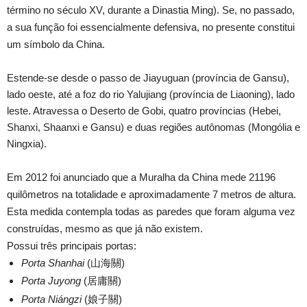
término no século XV, durante a Dinastia Ming). Se, no passado,
a sua função foi essencialmente defensiva, no presente constitui
um símbolo da China.
Estende-se desde o passo de Jiayuguan (província de Gansu),
lado oeste, até a foz do rio Yalujiang (província de Liaoning), lado
leste. Atravessa o Deserto de Gobi, quatro províncias (Hebei,
Shanxi, Shaanxi e Gansu) e duas regiões autônomas (Mongólia e
Ningxia).
Em 2012 foi anunciado que a Muralha da China mede 21196
quilômetros na totalidade e aproximadamente 7 metros de altura.
Esta medida contempla todas as paredes que foram alguma vez
construídas, mesmo as que já não existem
.
Possui três principais portas:
Porta Shanhai
(山海關)
Porta Juyong
(居庸關)
Porta Niángzi
(娘子關)