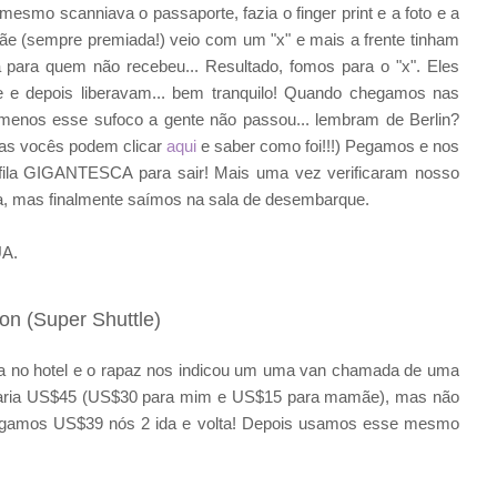
smo scanniava o passaporte, fazia o finger print e a foto e a
e (sempre premiada!) veio com um "x" e mais a frente tinham
 para quem não recebeu... Resultado, fomos para o "x". Eles
te e depois liberavam... bem tranquilo! Quando chegamos nas
o menos esse sufoco a gente não passou... lembram de Berlin?
as vocês podem clicar
aqui
e saber como foi!!!) Pegamos e nos
 fila GIGANTESCA para sair! Mais uma vez verificaram nosso
la, mas finalmente saímos na sala de desembarque.
UA.
on (Super Shuttle)
va no hotel e o rapaz nos indicou um uma van chamada de uma
 daria US$45 (US$30 para mim e US$15 para mamãe), mas não
 pagamos US$39 nós 2 ida e volta! Depois usamos esse mesmo