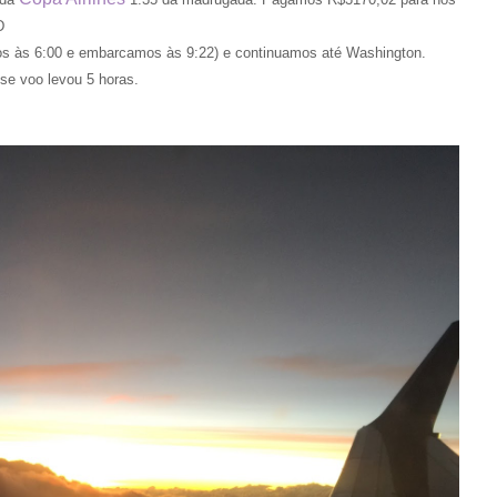
D
s às 6:00 e embarcamos às 9:22) e continuamos até Washington.
sse voo levou 5 horas.