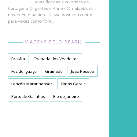
Ruas floridas e coloridas de
Cartagena Oi genteee! Anne ( @malaeblush )
novamente na área! Nesse post vou contar
para vocês como fora...
VIAGENS PELO BRASIL
Brasília
Chapada dos Veadeiros
Foz do Iguaçú
Gramado
João Pessoa
Lençóis Maranhenses
Minas Gerais
Porto de Galinhas
Rio de Janeiro