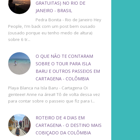
GRATUITAS) NO RIO DE
JANEIRO - BRASIL
Pedra Bonita - Rio de Janeiro Hey
People, I'm back com um post bem ousado
(ousado porque eu tenho medo de altura)
sobre 6 tr...
O QUE NÃO TE CONTARAM
SOBRE O TOUR PARA ISLA
BARU E OUTROS PASSEIOS EM
CARTAGENA - COLÔMBIA
Playa Blanca na Isla Baru - Cartagena Oi
genteee! Anne na área!! Tô de volta dessa vez
para contar sobre o passeio que fiz para I...
ROTEIRO DE 4 DIAS EM
CARTAGENA - O DESTINO MAIS
COBIÇADO DA COLÔMBIA