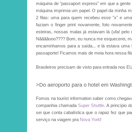
máquina de "passaport express" em que a gente me
máquina imprimia um papel. O papel da minha mã
2 filas: uma para quem recebeu esse "x" e uma
faziam o finger print novamente, foto novamen
esteiras, nossas malas já estavam lá (ufa! pel
Nããããooo???? Bom, eu nunca me esquecerei, m
encaminhamos para a saída... e lá estava uma
passaporte! Ficamos mais de meia hora nessa fi
Brasileiros precisam de visto para entrada nos E
>Do aeroporto para o hotel em Washingt
Fomos na tourist information saber como chega
companhia chamada
Super Shuttle
. A princípio
sei que conta cabalística que o rapaz fez que
serviço na viagem pra
Nova York
!