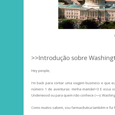
>>Introdução sobre Washing
Hey people,
I'm back para contar uma viagem business e que e
número 1 de aventuras: minha mamãe!<3 E essa vi
Underwood ou para quem não conhece (¬¬): Washing
Como muitos sabem, sou farmacêutica também e fui 