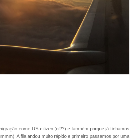
igração como US citizen (oi??) e também porque já tínhamos
mmm). A fila andou muito rápido e primeiro passamos por uma