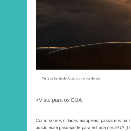
Vista da Janela do Avião com o por do sol
>Visto para os EUA
Como somos cidadãs europeias, passamos na im
usado esse passaporte para entrada nos EUA (hu