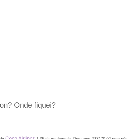
n? Onde fiquei?
Copa Airlines
 da
1:35 da madrugada. Pagamos R$3170,02 para nós