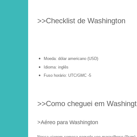
>>Checklist de Washington
Moeda: dólar americano (USD)
Idioma: inglês
Fuso horário: UTC/GMC -5
>>Como cheguei em Washingto
>Aéreo para Washington
Nossa viagem começa naquele voo maravilhoso (#sqn)