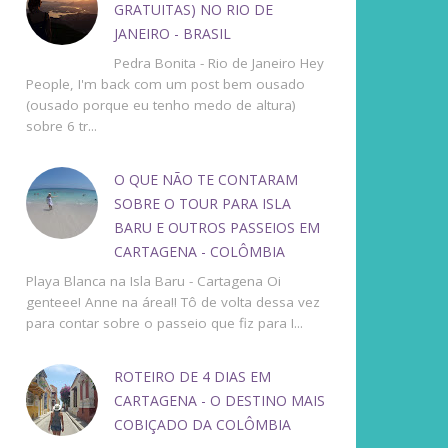
GRATUITAS) NO RIO DE
JANEIRO - BRASIL
Pedra Bonita - Rio de Janeiro Hey
People, I'm back com um post bem ousado
(ousado porque eu tenho medo de altura)
sobre 6 tr...
O QUE NÃO TE CONTARAM
SOBRE O TOUR PARA ISLA
BARU E OUTROS PASSEIOS EM
CARTAGENA - COLÔMBIA
Playa Blanca na Isla Baru - Cartagena Oi
genteee! Anne na área!! Tô de volta dessa vez
para contar sobre o passeio que fiz para I...
ROTEIRO DE 4 DIAS EM
CARTAGENA - O DESTINO MAIS
COBIÇADO DA COLÔMBIA