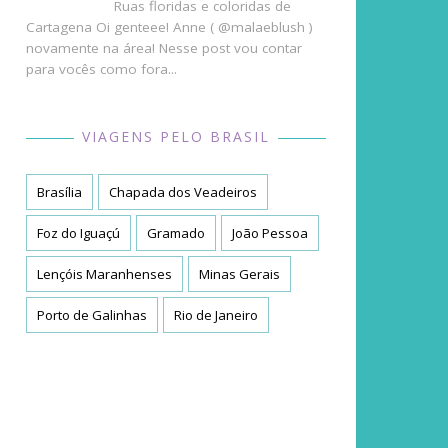
Ruas floridas e coloridas de
Cartagena Oi genteee! Anne ( @malaeblush )
novamente na área! Nesse post vou contar
para vocês como fora...
VIAGENS PELO BRASIL
Brasília
Chapada dos Veadeiros
Foz do Iguaçú
Gramado
João Pessoa
Lençóis Maranhenses
Minas Gerais
Porto de Galinhas
Rio de Janeiro