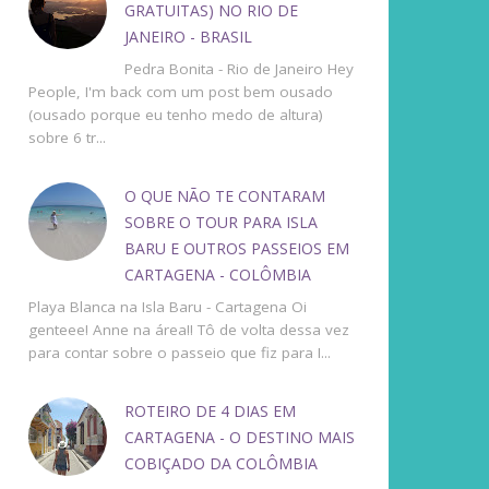
GRATUITAS) NO RIO DE
JANEIRO - BRASIL
Pedra Bonita - Rio de Janeiro Hey
People, I'm back com um post bem ousado
(ousado porque eu tenho medo de altura)
sobre 6 tr...
O QUE NÃO TE CONTARAM
SOBRE O TOUR PARA ISLA
BARU E OUTROS PASSEIOS EM
CARTAGENA - COLÔMBIA
Playa Blanca na Isla Baru - Cartagena Oi
genteee! Anne na área!! Tô de volta dessa vez
para contar sobre o passeio que fiz para I...
ROTEIRO DE 4 DIAS EM
CARTAGENA - O DESTINO MAIS
COBIÇADO DA COLÔMBIA