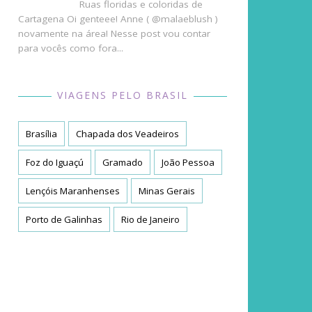
Ruas floridas e coloridas de
Cartagena Oi genteee! Anne ( @malaeblush )
novamente na área! Nesse post vou contar
para vocês como fora...
VIAGENS PELO BRASIL
Brasília
Chapada dos Veadeiros
Foz do Iguaçú
Gramado
João Pessoa
Lençóis Maranhenses
Minas Gerais
Porto de Galinhas
Rio de Janeiro