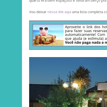
quarto era bem espaçoso e tinha um berço portá
Vou deixar
nesse link aqui
uma lista completa c