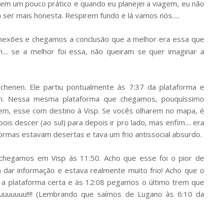
em um pouco prático e quando eu planejei a viagem, eu não
a ser mais honesta. Respirem fundo e lá vamos nós.....
nexões e chegamos a conclusão que a melhor era essa que
.... se a melhor foi essa, não queiram se quer imaginar a
henen. Ele partiu pontualmente às 7:37 da plataforma e
n. Nessa mesma plataforma que chegamos, pouquíssimo
em, esse com destino à Visp. Se vocês olharem no mapa, é
pois descer (ao sul) para depois ir pro lado, mas enfim.... era
aformas estavam desertas e tava um frio antissocial absurdo.
hegamos em Visp às 11:50. Acho que esse foi o pior de
dar informação e estava realmente muito frio! Acho que o
 a plataforma certa e às 12:08 pegamos o último trem que
uuuuuuuuu!!!! (Lembrando que saímos de Lugano às 6:10 da