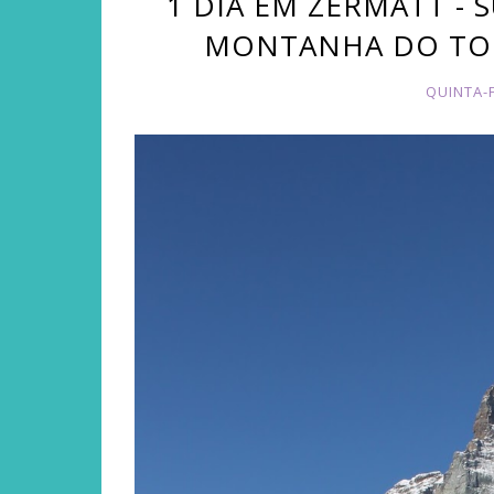
1 DIA EM ZERMATT - S
MONTANHA DO TO
QUINTA-F