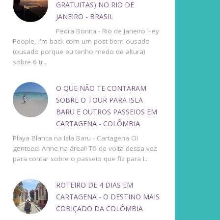
GRATUITAS) NO RIO DE
JANEIRO - BRASIL
Pedra Bonita - Rio de Janeiro Hey
People, I'm back com um post bem ousado
(ousado porque eu tenho medo de altura)
sobre 6 tr...
O QUE NÃO TE CONTARAM
SOBRE O TOUR PARA ISLA
BARU E OUTROS PASSEIOS EM
CARTAGENA - COLÔMBIA
Playa Blanca na Isla Baru - Cartagena Oi
genteee! Anne na área!! Tô de volta dessa vez
para contar sobre o passeio que fiz para I...
ROTEIRO DE 4 DIAS EM
CARTAGENA - O DESTINO MAIS
COBIÇADO DA COLÔMBIA