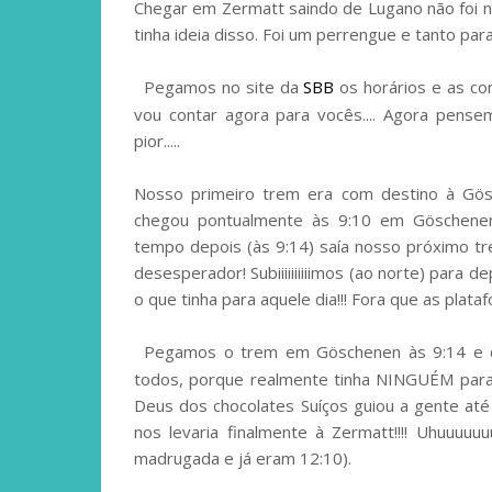
Chegar em Zermatt saindo de Lugano não foi n
tinha ideia disso. Foi um perrengue e tanto par
Pegamos no site da
SBB
os horários e as co
vou contar agora para vocês.... Agora pensem
pior.....
Nosso primeiro trem era com destino à Gösc
chegou pontualmente às 9:10 em Göschene
tempo depois (às 9:14) saía nosso próximo tr
desesperador! Subiiiiiiiiiimos (ao norte) para de
o que tinha para aquele dia!!! Fora que as plat
Pegamos o trem em Göschenen às 9:14 e c
todos, porque realmente tinha NINGUÉM para 
Deus dos chocolates Suíços guiou a gente até
nos levaria finalmente à Zermatt!!!! Uhuuuu
madrugada e já eram 12:10).