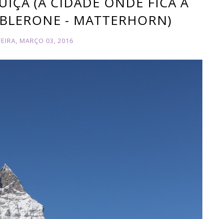
UÍÇA (A CIDADE ONDE FICA A
BLERONE - MATTERHORN)
EIRA, MARÇO 03, 2016