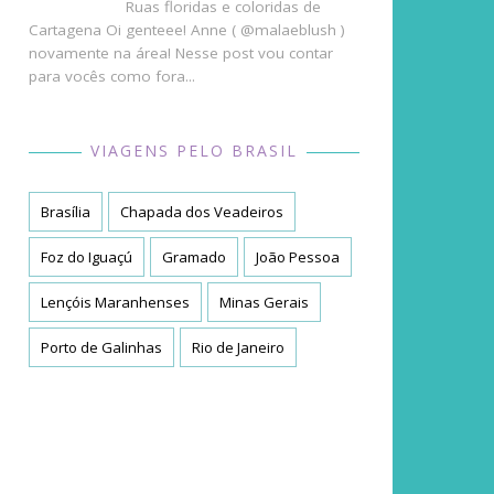
Ruas floridas e coloridas de
Cartagena Oi genteee! Anne ( @malaeblush )
novamente na área! Nesse post vou contar
para vocês como fora...
VIAGENS PELO BRASIL
Brasília
Chapada dos Veadeiros
Foz do Iguaçú
Gramado
João Pessoa
Lençóis Maranhenses
Minas Gerais
Porto de Galinhas
Rio de Janeiro