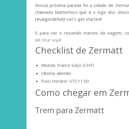
Nossa próxima parada foi a cidade de Zerma
chamada Matterhorn que é o logo dos chocol
(#vaigordinha!)! Let´s get started!
E para ver o resumão maroto da viagem, com
só
clicar aqui
!
Checklist de Zermatt
Moeda: Franco Suíço (CHF)
Idioma: alemão
Fuso Horário: UTC+1:00
Como chegar em Zerm
Trem para Zermatt