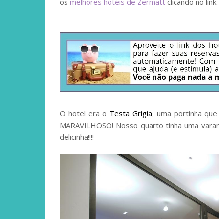
os
melhores hotéis de Zermatt
clicando no link.
O hotel era o
Testa Grigia
, uma portinha que 
MARAVILHOSO! Nosso quarto tinha uma varand
delicinha!!!!