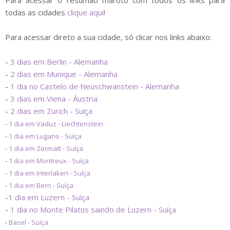
Para acessar o resumão maroto com todos os links para
todas as cidades
clique aqui
!
Para acessar direto a sua cidade, só clicar nos links abaixo:
-
3 dias em Berlin - Alemanha
-
2 dias em Munique - Alemanha
-
1 dia no Castelo de Neuschwanstein - Alemanha
-
3 dias em Viena - Áustria
-
2 dias em Zurich - Suíça
-
1 dia em Vaduz - Liechtenstein
-
1 dia em Lugano - Suíça
-
1 dia em Zermatt - Suíça
-
1 dia em Montreux - Suíça
-
1 dia em Interlaken - Suíça
-
1 dia em Bern - Suíça
-
1 dia em Luzern - Suíça
-
1 dia no Monte Pilatus saindo de Luzern - Suíça
-
Basel - Suíça